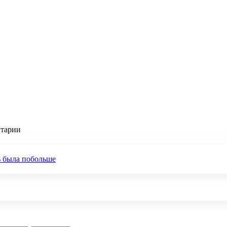
нтарии
ть была побольше