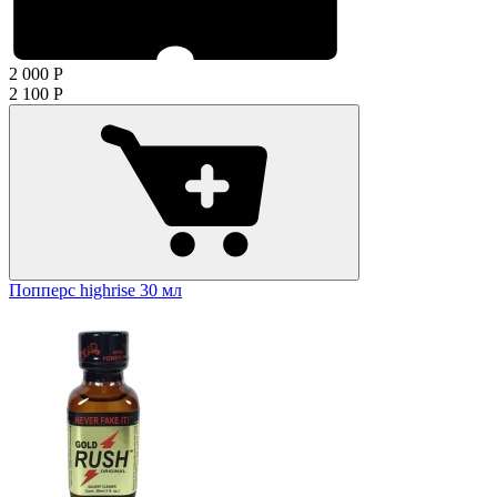
2 000
Р
2 100
Р
Попперс highrise 30 мл