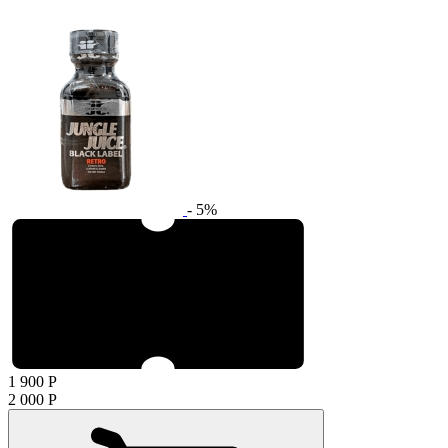
- 5%
1 900
Р
2 000
Р