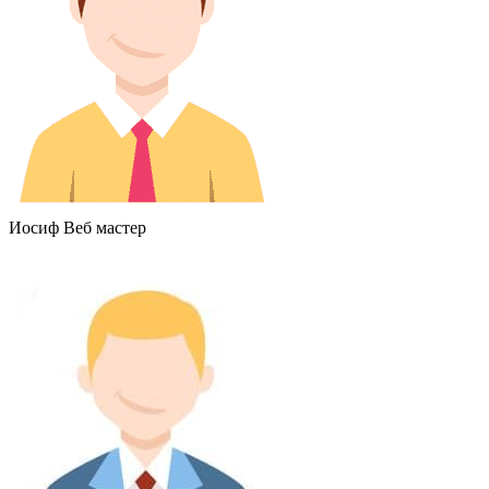
Иосиф
Веб мастер