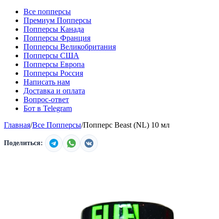
Все попперсы
Премиум Попперсы
Попперсы Канада
Попперсы Франция
Попперсы Великобритания
Попперсы США
Попперсы Европа
Попперсы Россия
Написать нам
Доставка и оплата
Вопрос-ответ
Бот в Telegram
Главная
/
Все Попперсы
/
Попперс Beast (NL) 10 мл
Поделиться: