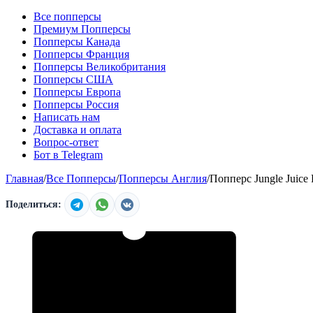
Все попперсы
Премиум Попперсы
Попперсы Канада
Попперсы Франция
Попперсы Великобритания
Попперсы США
Попперсы Европа
Попперсы Россия
Написать нам
Доставка и оплата
Вопрос-ответ
Бот в Telegram
Главная
/
Все Попперсы
/
Попперсы Англия
/
Попперс Jungle Juice 
Поделиться: