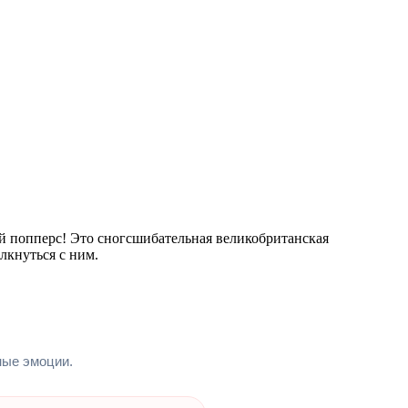
ый попперс! Это сногсшибательная великобританская
лкнуться с ним.
ные эмоции.