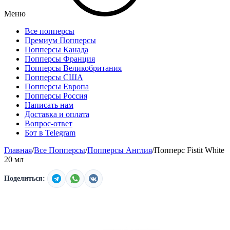
Меню
Все попперсы
Премиум Попперсы
Попперсы Канада
Попперсы Франция
Попперсы Великобритания
Попперсы США
Попперсы Европа
Попперсы Россия
Написать нам
Доставка и оплата
Вопрос-ответ
Бот в Telegram
Главная
/
Все Попперсы
/
Попперсы Англия
/
Попперс Fistit White
20 мл
Поделиться: