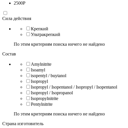
2500
Р
Сила действия
Крепкий
Ультракрепкий
По этим критериям поиска ничего не найдено
Состав
Amylnitrite
Isoamyl
isopentyl / buytanol
Isopropyl
Isopropyl / Isopentanol / Isopropyl / Isopentanol
Isopropyl / Isopropanol
Isopropylnitrite
Pentylnitrite
По этим критериям поиска ничего не найдено
Страна изготовитель