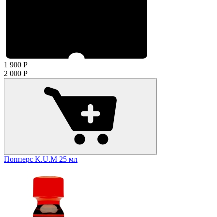
1 900
Р
2 000
Р
Попперс K.U.M 25 мл