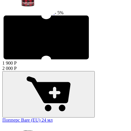
- 5%
1 900
Р
2 000
Р
Попперс Bare (EU) 24 мл