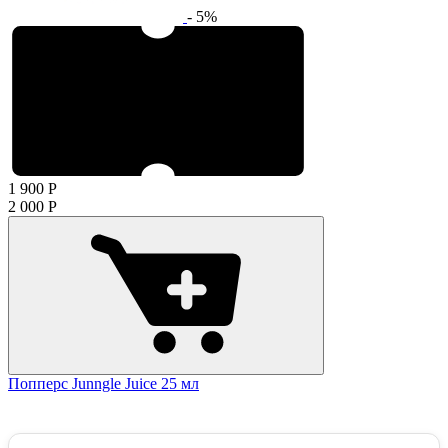
- 5%
1 900
Р
2 000
Р
Попперс Junngle Juice 25 мл