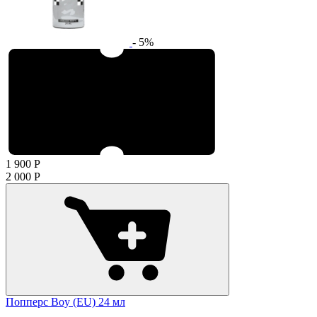
- 5%
1 900
Р
2 000
Р
Попперс Boy (EU) 24 мл