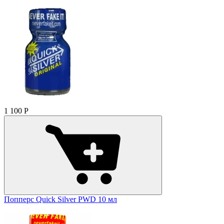
1 100
Р
Попперс Quick Silver PWD 10 мл