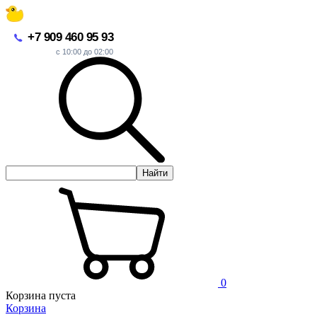
+7 909 460 95 93
с 10:00 до 02:00
Найти
0
Корзина пуста
Корзина