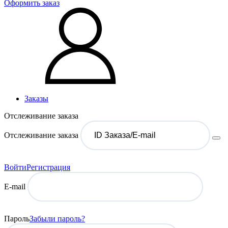
Оформить заказ
Заказы
Отслеживание заказа
Отслеживание заказа
Войти
Регистрация
E-mail
Пароль
Забыли пароль?