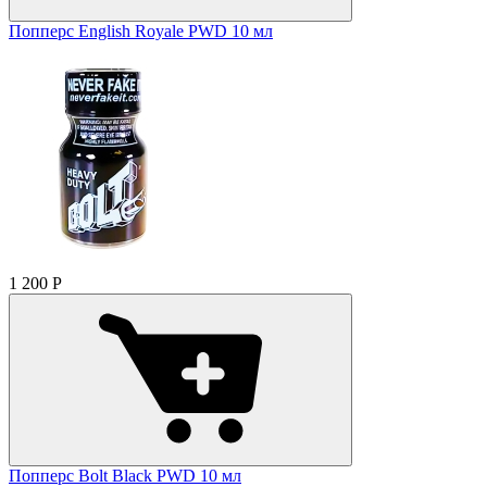
Попперс English Royale PWD 10 мл
1 200
Р
Попперс Bolt Black PWD 10 мл