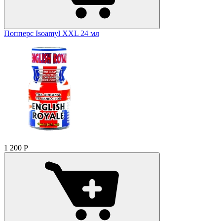
Попперс Isoamyl XXL 24 мл
1 200
Р