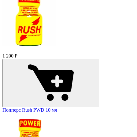
1 200
Р
Попперс Rush PWD 10 мл