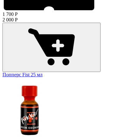
1 700
Р
2 000
Р
​Попперс Fist 25 мл