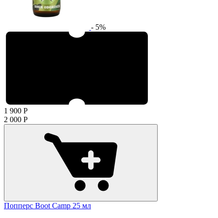
- 5%
1 900
Р
2 000
Р
Попперс Boot Camp 25 мл