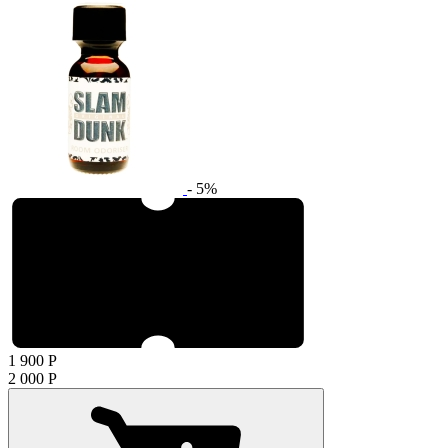
- 5%
1 900
Р
2 000
Р