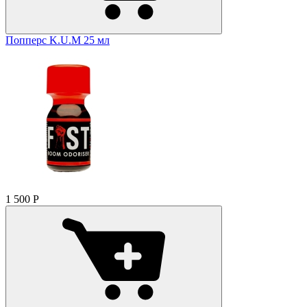
Попперс K.U.M 25 мл
1 500
Р