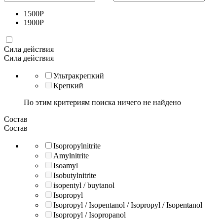
1500
Р
1900
Р
Сила действия
Сила действия
Ультракрепкий
Крепкий
По этим критериям поиска ничего не найдено
Состав
Состав
Isopropylnitrite
Amylnitrite
Isoamyl
Isobutylnitrite
isopentyl / buytanol
Isopropyl
Isopropyl / Isopentanol / Isopropyl / Isopentanol
Isopropyl / Isopropanol