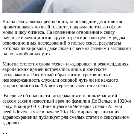
Волна сексуальных революций, за последние десятилетия
прокатившаяся по всей планете, накрыла не только сферу
моды и шоу-бизнеса. На изменение отношения к сексу
научные и медицинские круги отреагировали целым рядом
революционных исследований о пользе секса, результаты
которых шокировали даже людей с весьма смелыми взглядами
на роль любовных утех.
Многие столетия слова «секс» и «здоровье» в рекомендациях
европейских врачей встречались лишь в контексте
воздержания. Распутный образ жизни, греховность и
невоздержанность служили основой чуть ли не каждого
второго диагноза. ХХ век серьезно сместил акценты.
Впервые об опасности воздержания и о пользе занятий
сексом заявил известный врач по фамилии Де Вельде в 1920-м
году. В конце 60-х Ливерпульская Четверка спела «All you
need is love», а уже в начале 70-х Всемирная организация
здравоохранения публикует ряд смелых статей о сексуальном
здоровье.