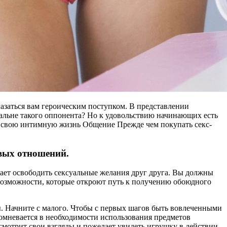
азаться вам героическим поступком. В представлении
альне такого оппонента? Но к удовольствию начинающих есть
в свою интимную жизнь Общение Прежде чем покупать секс-
овых отношений.
гает освободить сексуальные желания друг друга. Вы должны
и возможности, которые откроют путь к получению обоюдного
вы. Начните с малого. Чтобы с первых шагов быть вовлеченными
сомневается в необходимости использования предметов
есмотрит свои взгляды и пожелает увидеть игрушку в действии.