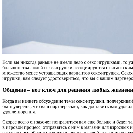
Если вы никогда раньше не имели дело с секс-игрушками, то 
большинства людей секс-игрушки ассоциируются с гигантскими
множество менее устрашающих вариантов секс-игрушек. Секс-
игрушки, вам следует удостовериться, что вы с вашим партне
Общение – вот ключ для решения любых жизненны
Когда вы начнете обсуждение темы секс-игрушки, подчеркивай
быть уверены, что ваш партнер знает, как доставить вам удов
удовлетворения.
Скорее всего он захочет понравиться вам еще больше и будет 
в игровой процесс, отправьтесь с ним в магазин для взрослых
сексуального обихода, купите игрушку на свой вкус и предлож