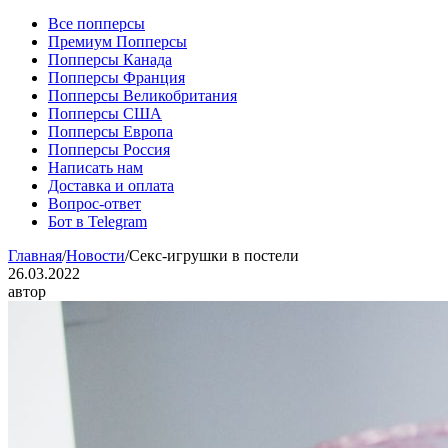
Все попперсы
Премиум Попперсы
Попперсы Канада
Попперсы Франция
Попперсы Великобритания
Попперсы США
Попперсы Европа
Попперсы Россия
Написать нам
Доставка и оплата
Вопрос-ответ
Бот в Telegram
Главная
/
Новости
/
Секс-игрушки в постели
26.03.2022
автор