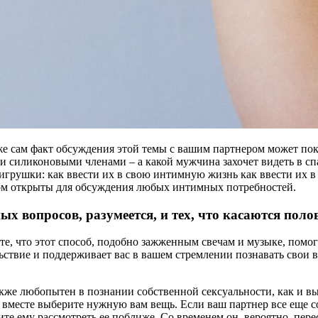
уже сам факт обсуждения этой темы с вашим партнером может пок
 силиконовыми членами – а какой мужчина захочет видеть в сп
игрушки: как ввести их в свою интимную жизнь как ввести их 
ром открыты для обсуждения любых интимных потребностей.
х вопросов, разумеется, и тех, что касаются пол
те, что этот способ, подобно зажженным свечам и музыке, помо
ольствие и поддерживает вас в вашем стремлении познавать сво
также любопытен в познании собственной сексуальности, как и 
 и вместе выберите нужную вам вещь. Если ваш партнер все еще 
ите ему рассмотреть ее поближе. Со временем он, вероятно, пер