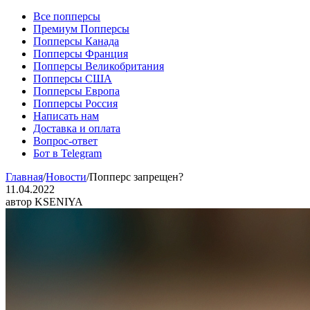
Все попперсы
Премиум Попперсы
Попперсы Канада
Попперсы Франция
Попперсы Великобритания
Попперсы США
Попперсы Европа
Попперсы Россия
Написать нам
Доставка и оплата
Вопрос-ответ
Бот в Telegram
Главная
/
Новости
/
Попперс запрещен?
11.04.2022
автор KSENIYA