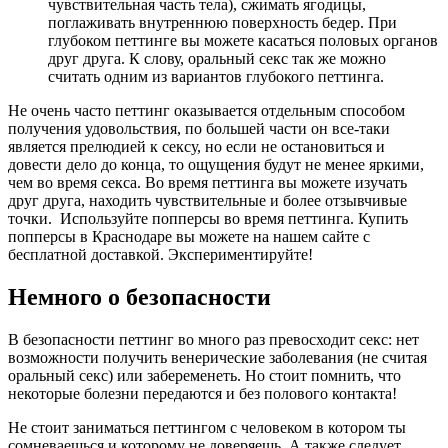
чувствительная часть тела), сжимать ягодицы,
поглаживать внутреннюю поверхность бедер. При
глубоком петтинге вы можете касаться половых органов
друг друга. К слову, оральный секс так же можно
считать одним из вариантов глубокого петтинга.
Не очень часто петтинг оказывается отдельным способом
получения удовольствия, по большей части он все-таки
является прелюдией к сексу, но если не остановиться и
довести дело до конца, то ощущения будут не менее яркими,
чем во время секса. Во время петтинга вы можете изучать
друг друга, находить чувствительные и более отзывчивые
точки. Используйте попперсы во время петтинга. Купить
попперсы в Краснодаре вы можете на нашем сайте с
бесплатной доставкой. Экспериментируйте!
Немного о безопасности
В безопасности петтинг во много раз превосходит секс: нет
возможности получить венерические заболевания (не считая
оральный секс) или забеременеть. Но стоит помнить, что
некоторые болезни передаются и без полового контакта!
Не стоит заниматься петтингом с человеком в котором ты
сомневаешься и которому не доверяешь. А также следует