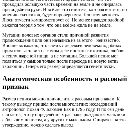
проводила большую часть времени на земле и не опиралась
при ходьбе на руки. И всё же это гипотеза, которая вот-вот, по
мнению скептиков, будет опровергнута. Лопаточная кость
Люси отчасти компрометирует её. Не менее правдоподобной
кажется теория о том, что она всё же жила не на земле.
Мутации половых органов стали причиной развития
прямохождения или они начались из-за этого - неизвестно.
Вполне возможно, что слезть с деревьев человекоподобных
приматов заставил на самом деле инстинкт охотника, любовь
к теплу, жареной пищи, а не мутации. Большой пенис мог
появиться у самцов только после перехода на новую ветвь
эволюции. Теперь его размер определяется генетически.
Анатомическая особенность и расовый
признак
Размер пениса можно причислить к расовым признакам. К
такому выводу пришёл после многолетних исследований
антрополог Йохан Ф. Блюмен-Бах в 1795 году. И по сей день
считается, что у определённых рас чаще рождаются мальчики
с большим пенисом, а у других с маленьким. Опираясь на это
утверждение, можно сделать вывод: