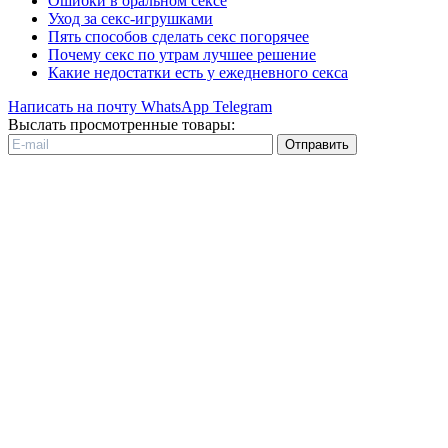
Ошибки в оральном сексе
Уход за секс-игрушками
Пять способов сделать секс погорячее
Почему секс по утрам лучшее решение
Какие недостатки есть у ежедневного секса
Написать на почту
WhatsApp
Telegram
Выслать просмотренные товары:
Отправить