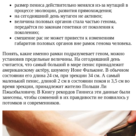
размер пениса действительно менялся из-за мутаций в
процессе эволюции, развития прямохождения;
на сегодняшний день мутаген не активен;
величина половых органов стала частью генома,
передаётся по законам генетики от поколения к
поколению;
смешение рас не может привести к изменениям
габаритов половых органов вне рамок генома человека.
Понять, какие именно рамки подразумевает геном, можно
установив предельные величины. На сегодняшний день
считается, что самый большой в мире пенис принадлежит
американскому актёру, шоумену Ионе Фальконе. В обычном
состоянии его длина 24 см, при эрекции 34 см. А самый
маленький пенис, длиной 2 см в состоянии покоя и 3,5 см во
время эрекции, принадлежит жителю Польши Ли
Пжызбыловичу. В Книгу рекордов Гиннеса эти данные были
занесены, чтобы сомнений в их правдивости не появилось у
потомков и современников.