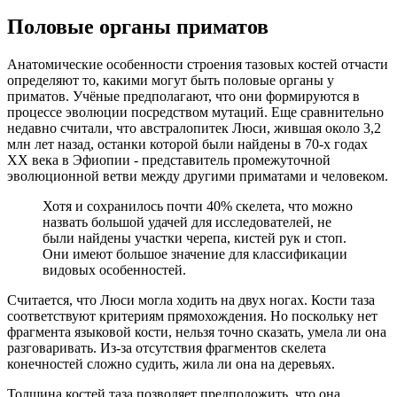
Половые органы приматов
Анатомические особенности строения тазовых костей отчасти
определяют то, какими могут быть половые органы у
приматов. Учёные предполагают, что они формируются в
процессе эволюции посредством мутаций. Еще сравнительно
недавно считали, что австралопитек Люси, жившая около 3,2
млн лет назад, останки которой были найдены в 70-х годах
ХХ века в Эфиопии - представитель промежуточной
эволюционной ветви между другими приматами и человеком.
Хотя и сохранилось почти 40% скелета, что можно
назвать большой удачей для исследователей, не
были найдены участки черепа, кистей рук и стоп.
Они имеют большое значение для классификации
видовых особенностей.
Считается, что Люси могла ходить на двух ногах. Кости таза
соответствуют критериям прямохождения. Но поскольку нет
фрагмента языковой кости, нельзя точно сказать, умела ли она
разговаривать. Из-за отсутствия фрагментов скелета
конечностей сложно судить, жила ли она на деревьях.
Толщина костей таза позволяет предположить, что она