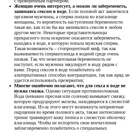
с проверенным партнером;
Женщин очень интересует, а можно ли забеременеть,
занимаясь сексом в воде.
Если половой акт закончился
оргазмом мужчины, а сперма попала во влагалище
женщины, то вероятность наступления беременности
такая же, как если бы вы занимались сексом в любом
другом месте. Некоторые представительницы
прекрасного пола искренне опасаются забеременеть,
находясь в воде, в которую попала мужская сперма.
Такая возможность – стопроцентный миф, так как
выживаемость сперматозоида в водной среде очень
низкая. Так что нежелательная беременность не
наступит, если мужчина эякулирует в воду рядом с
вами. Перед сексом в воде позаботьтесь об
альтернативных способах контрацепции, так как вряд ли
удастся использовать презерватив;
Многие ошибочно полагают, что для секса в воде не
нужна смазка.
Однако ситуация противоположная.
Вода (неважно пресная или соленая) вымывает смазку,
которую продуцируют железы, находящиеся в слизистой
влагалища. Из-за этого могут возникнуть неприятные
ощущения во время полового акта, также интенсивное
трение травмирует кожу пениса и слизистую оболочку
влагалища. Чтобы не испортить свои впечатления
заблаговременно позаботьтесь о специальных