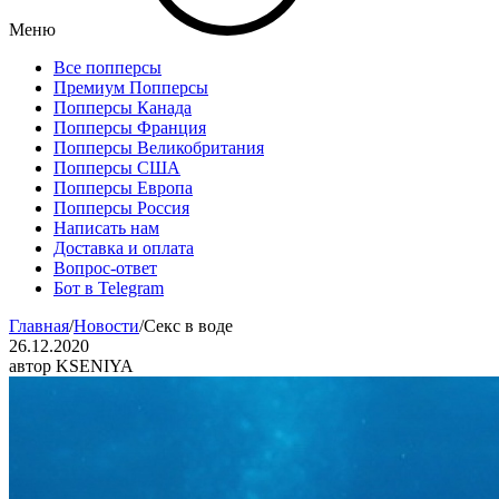
Меню
Все попперсы
Премиум Попперсы
Попперсы Канада
Попперсы Франция
Попперсы Великобритания
Попперсы США
Попперсы Европа
Попперсы Россия
Написать нам
Доставка и оплата
Вопрос-ответ
Бот в Telegram
Главная
/
Новости
/
Секс в воде
26.12.2020
автор KSENIYA