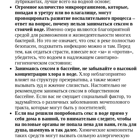
лубрикантах, лучше всего на водной основе;
Огромное количество микроорганизмов, которые,
попадая в уретру или во влагалище, могут
провоцировать развитие воспалительного процесса –
ответ на вопрос, почему нельзя заниматься сексом в
стоячей воде.
Именно озера являются благоприятной
средой для размножения и жизнедеятельности многих
бактерий. Но это не означает, что секс в реке полностью
безопасен, подхватить инфекцию можно и там. Перед
тем, как отдаться страсти, взвесьте все «за» и «против»,
убедитесь, что водоем в надлежащем санитарно-
гигиеническом состоянии;
Занимаясь сексом в бассейне, не забывайте о высокой
концентрации хлора в воде.
Хлор неблагоприятно
влияет на структуру презерватива, а также может
вызывать зуд и жжение слизистых. Настоятельно не
рекомендуем заниматься сексом в общественном
бассейне. Если вас не смущает социальный фактор, то
задумайтесь о различных заболеваниях мочеполового
тракта, которые могут быть у посетителей;
Если вы решили попробовать секс в воде прямо у
себя дома в ванной, то внимательно следите, чтобы
на половые органы не попала пена для ванн, гель для
душа, шампунь и так далее.
Химические компоненты
таких средств могут вызвать сильную аллергическую